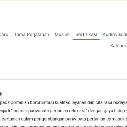
baru
Tema Perjalanan
Muslim
Sertifikasi
Audiovisua
Kalende
ik
ada pertanian berorientasi kualitas layanan dan cita rasa buday
adi “industri pariwisata pertanian rekreasi” dengan gaya hidup y
t pertanian dalam pengembangan pariwisata pertanian termasuk p