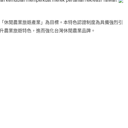
n dan kemudian memperkuat merek pertanian rekreasi Taiwan.
「休閒農業旅遊產業」為目標。本特色認證制度為具備強烈引
升農業旅遊特色，進而強化台灣休閒農業品牌。