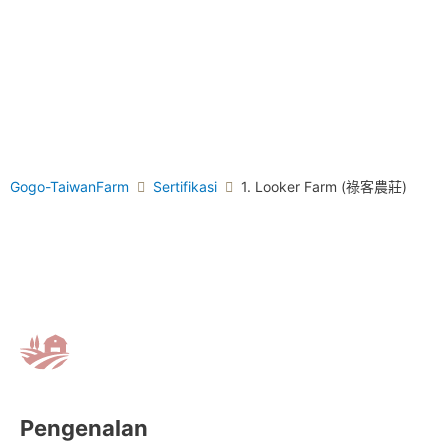
Gogo-TaiwanFarm
Sertifikasi
1. Looker Farm (祿客農莊)
Pengenalan