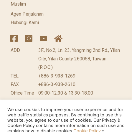
Muslim
Agen Perjalanan
Hubungi Kami
ADD
3F., No.2, Ln. 23, Yangming 2nd Rd., Yilan
City, Yilan County 260058, Taiwan
(R.O.C.)
TEL
+886-3-938-1269
FAX
+886-3-938-2610
Office Time
09:00-12:30 & 13:30-18:00
We use cookies to improve your user experience and for
web traffic statistics purposes. By continuing to use this
website, you agree to our use of cookies. Our Privacy &
©2026 台灣休閒農業發展協會 版權所有.
網頁設計公
Cookie Policy contains more information on such use and
explains how to disable cookies.
Cookie Policy
。