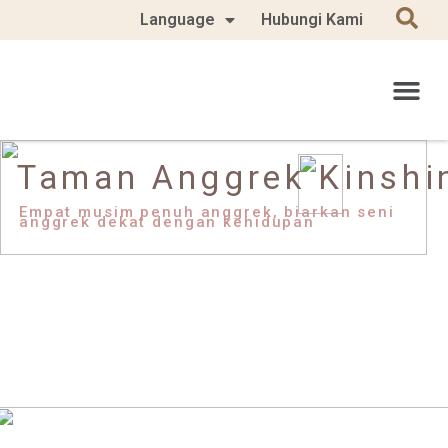
Language
Hubungi Kami
Taman Anggrek Kinshi
Empat musim penuh anggrek, biarkan seni
anggrek dekat dengan kehidupan