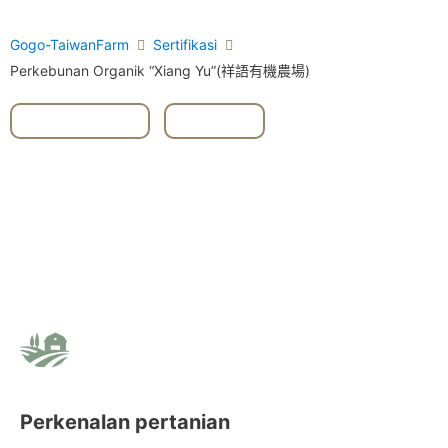
Gogo-TaiwanFarm
Sertifikasi
Perkebunan Organik “Xiang Yu”(祥語有機農場)
#Dongshan
,
#Yilan
Perkenalan pertanian