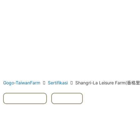
Gogo-TaiwanFarm
Sertifikasi
Shangri-La Leisure Farm(
#Dongshan
,
#Yilan