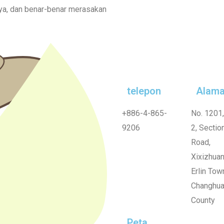
ya, dan benar-benar merasakan
telepon
Alama
+886-4-865-
No. 1201
9206
2, Section
Road,
Xixizhuan
Erlin Tow
Changhu
County
Peta