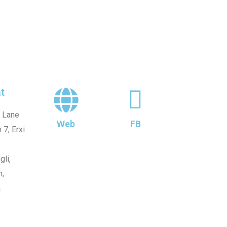
t
, Lane
Web
FB
 7, Erxi
gli,
n,
a