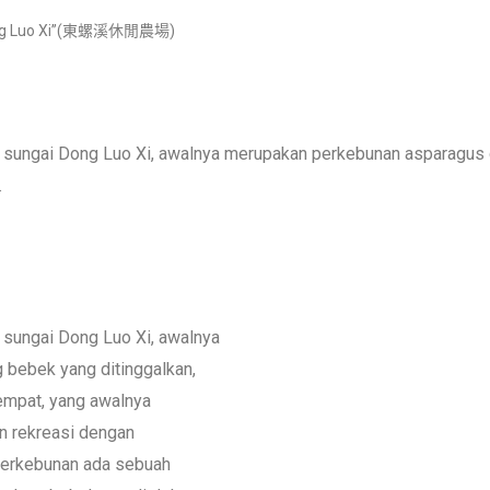
ong Luo Xi”(東螺溪休閒農場)
pi sungai Dong Luo Xi, awalnya merupakan perkebunan asparagus
.
i sungai Dong Luo Xi, awalnya
bebek yang ditinggalkan,
empat, yang awalnya
n rekreasi dengan
perkebunan ada sebuah