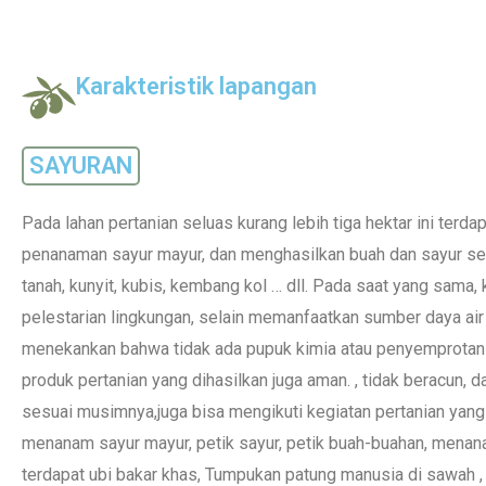
Karakteristik lapangan
SAYURAN
Pada lahan pertanian seluas kurang lebih tiga hektar ini terda
penanaman sayur mayur, dan menghasilkan buah dan sayur ses
tanah, kunyit, kubis, kembang kol … dll. Pada saat yang sama,
pelestarian lingkungan, selain memanfaatkan sumber daya air
menekankan bahwa tidak ada pupuk kimia atau penyemprotan 
produk pertanian yang dihasilkan juga aman. , tidak beracun, d
sesuai musimnya,juga bisa mengikuti kegiatan pertanian yang
menanam sayur mayur, petik sayur, petik buah-buahan, menanam b
terdapat ubi bakar khas, Tumpukan patung manusia di sawah 