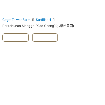
Gogo-TaiwanFarm
Sertifikasi
Perkebunan Mangga “Xiao Chong”(小崇芒果園)
#Tainan
,
#Yujing