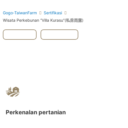
Gogo-TaiwanFarm
Sertifikasi
Wisata Perkebunan “Villa Kurasu”(私房雨露)
#Heping
,
#Taichung
Perkenalan pertanian