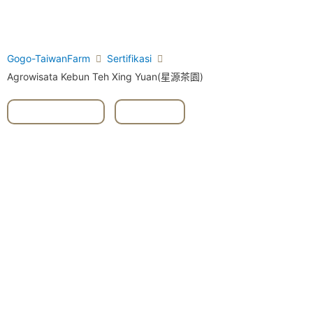
Gogo-TaiwanFarm
Sertifikasi
Agrowisata Kebun Teh Xing Yuan(星源茶園)
#Dongshan
,
#Yilan