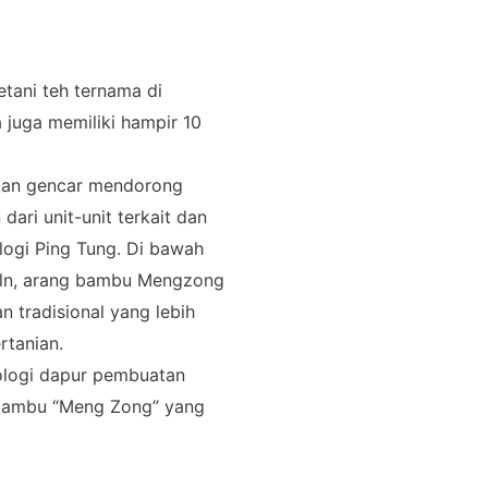
tani teh ternama di
a juga memiliki hampir 10
ngan gencar mendorong
ari unit-unit terkait dan
logi Ping Tung. Di bawah
kiln, arang bambu Mengzong
n tradisional yang lebih
rtanian.
ologi dapur pembuatan
g bambu “Meng Zong” yang