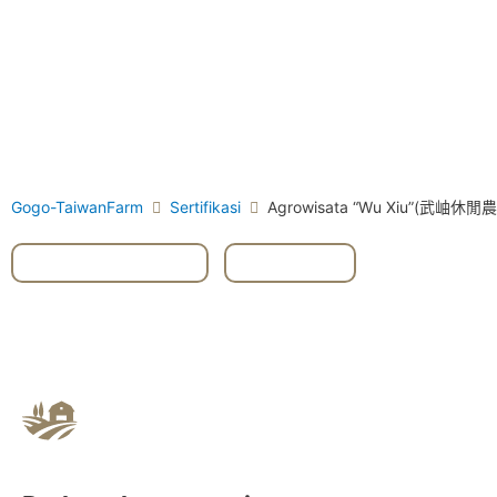
Gogo-TaiwanFarm
Sertifikasi
Agrowisata “Wu Xiu”(武岫休閒
#Lugu Township
,
#Nantou