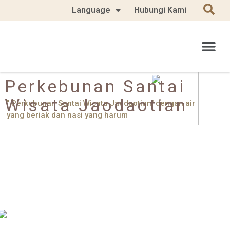
Language
Hubungi Kami
Perkebunan Santai
Wisata Jaodaotian
" Perkebunan Santai Wisata Jaodaotian" dengan air
yang beriak dan nasi yang harum