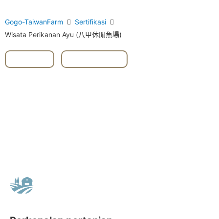
Gogo-TaiwanFarm
Sertifikasi
Wisata Perikanan Ayu (八甲休閒魚場)
#Yilan
,
#Yuanshan