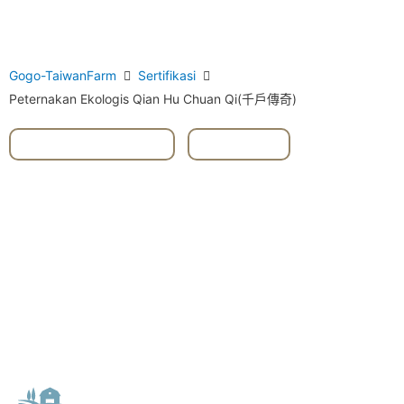
Gogo-TaiwanFarm
Sertifikasi
Peternakan Ekologis Qian Hu Chuan Qi(千戶傳奇)
#New Taipei City
,
#Sanxia