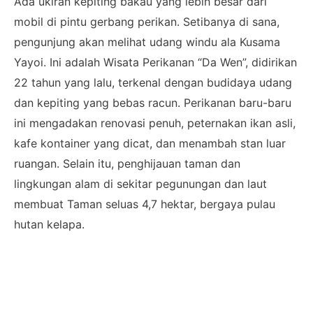
Ada ukiran kepiting bakau yang lebih besar dari
mobil di pintu gerbang perikan. Setibanya di sana,
pengunjung akan melihat udang windu ala Kusama
Yayoi. Ini adalah Wisata Perikanan “Da Wen”, didirikan
22 tahun yang lalu, terkenal dengan budidaya udang
dan kepiting yang bebas racun. Perikanan baru-baru
ini mengadakan renovasi penuh, peternakan ikan asli,
kafe kontainer yang dicat, dan menambah stan luar
ruangan. Selain itu, penghijauan taman dan
lingkungan alam di sekitar pegunungan dan laut
membuat Taman seluas 4,7 hektar, bergaya pulau
hutan kelapa.