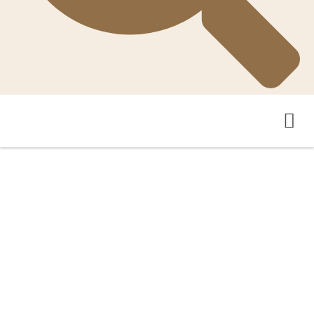
Pertanian Teka-Teki
Pengantar Asosiasi