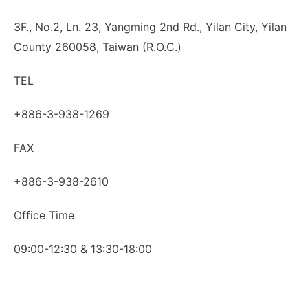
3F., No.2, Ln. 23, Yangming 2nd Rd., Yilan City, Yilan
County 260058, Taiwan (R.O.C.)
TEL
+886-3-938-1269
FAX
+886-3-938-2610
Office Time
09:00-12:30 & 13:30-18:00