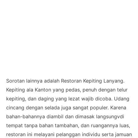
Sorotan lainnya adalah Restoran Kepiting Lanyang.
Kepiting ala Kanton yang pedas, penuh dengan telur
kepiting, dan daging yang lezat wajib dicoba. Udang
cincang dengan selada juga sangat populer. Karena
bahan-bahannya diambil dan dimasak langsungvdi
tempat tanpa bahan tambahan, dan ruangannya luas,
restoran ini melayani pelanggan individu serta jamuan