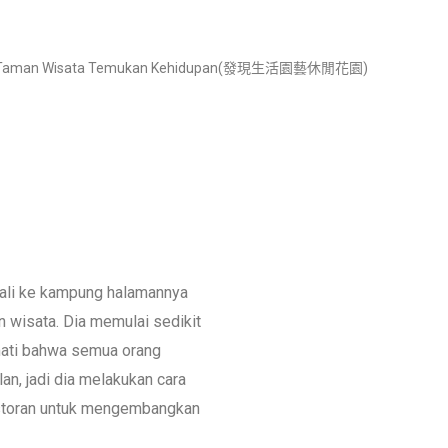
an Taman Wisata Temukan Kehidupan(發現生活園藝休閒花園)
bali ke kampung halamannya
n wisata. Dia memulai sedikit
amati bahwa semua orang
an, jadi dia melakukan cara
estoran untuk mengembangkan