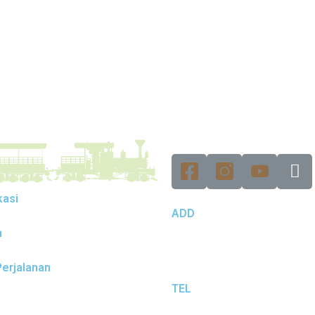
kasi
ADD
m
erjalanan
TEL