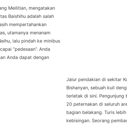
ang Meilitian, mengatakan
itas Baishihu adalah salah
 masih mempertahankan
eras, utamanya menanam
eihu, lalu pindah ke minibus
capai “pedesaan”. Anda
 dan Anda dapat dengan
Jalur pendakian di sekitar 
Bishanyan, sebuah kuil den
terletak di sini. Pengunjun
20 peternakan di seluruh are
bagian belakang. Turis lebi
kebisingan. Seorang pemba