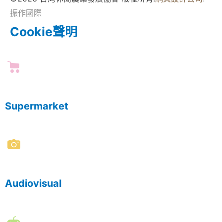
振作國際
Cookie聲明
Supermarket
Audiovisual