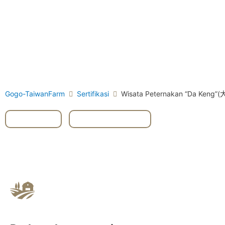
Gogo-TaiwanFarm
Sertifikasi
Wisata Peternakan “Da Keng”
#Tainan
,
Xinhua District