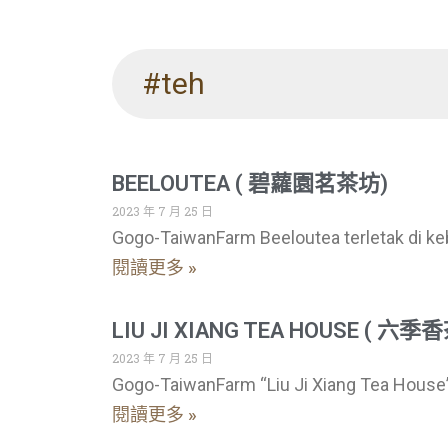
#teh
BEELOUTEA ( 碧蘿園茗茶坊)
2023 年 7 月 25 日
Gogo-TaiwanFarm Beeloutea terletak di keb
閱讀更多 »
LIU JI XIANG TEA HOUSE ( 六季
2023 年 7 月 25 日
Gogo-TaiwanFarm “Liu Ji Xiang Tea House”
閱讀更多 »