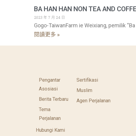
BA HAN HAN NON TEA AND CO
2023 年 7 月 24 日
Gogo-TaiwanFarm ie Weixiang, pemilik “Ba
閱讀更多 »
Pengantar
Sertifikasi
Asosiasi
Muslim
Berita Terbaru
Agen Perjalanan
Tema
Perjalanan
Hubungi Kami