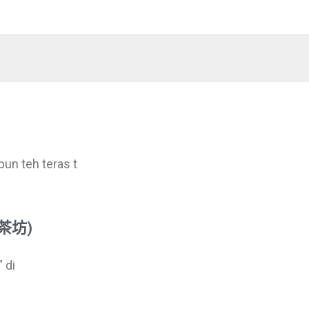
un teh teras t
香茶坊)
 di