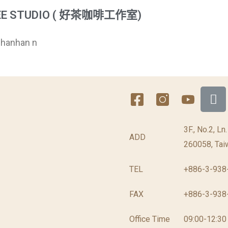
FFEE STUDIO ( 好茶咖啡工作室)
 hanhan n
3F., No.2, Ln
ADD
260058, Taiw
TEL
+886-3-938
FAX
+886-3-938
Office Time
09:00-12:30