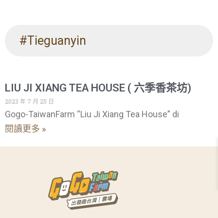
#Tieguanyin
LIU JI XIANG TEA HOUSE ( 六季香茶坊)
2023 年 7 月 25 日
Gogo-TaiwanFarm “Liu Ji Xiang Tea House” di
閱讀更多 »