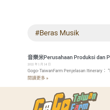
#Beras Musik
音樂米Perusahaan Produksi dan P
2021 年 1 月 14 日
Gogo-TaiwanFarm Penjelasan Itinerary： “
閱讀更多 »