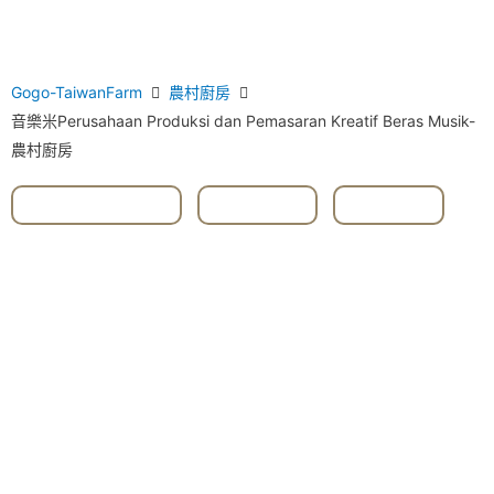
Gogo-TaiwanFarm
農村廚房
音樂米Perusahaan Produksi dan Pemasaran Kreatif Beras Musik-
農村廚房
#Beras Musik
,
#Jiaoxi
,
#Yilan