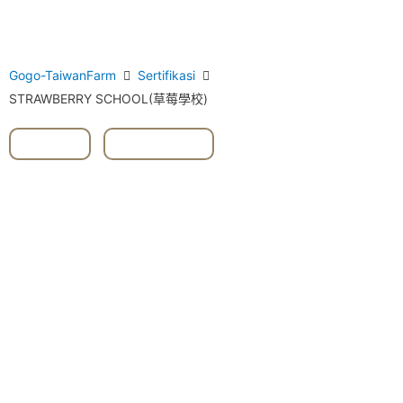
Gogo-TaiwanFarm
Sertifikasi
STRAWBERRY SCHOOL(草莓學校)
#DIY
,
#stroberi