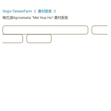
Gogo-TaiwanFarm
農村廚房
梅花湖Agrowisata “Mei Hua Hu”-農村廚房
# Daging Babi Bahagia Ramuan Herbal
,
#Mei
Hua Hu
,
#Yilan