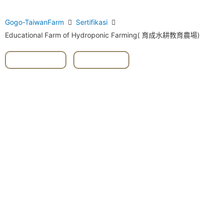
Gogo-TaiwanFarm
Sertifikasi
Educational Farm of Hydroponic Farming( 育成水耕教育農場)
#maltosa
,
#selada