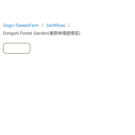
Gogo-TaiwanFarm
Sertifikasi
Dongshi Forest Garden(東勢林場遊樂區)
#DIY