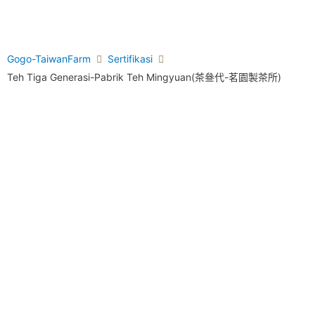
Gogo-TaiwanFarm
Sertifikasi
Teh Tiga Generasi-Pabrik Teh Mingyuan(茶叄代-茗園製茶所)