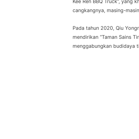
Kee Ren BBQ Truck”, yang k
cangkangnya, masing-masing
Pada tahun 2020, Qiu Yong
mendirikan “Taman Sains T
menggabungkan budidaya tir