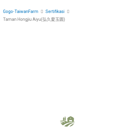
Gogo-TaiwanFarm
Sertifikasi
Taman Hongjiu Aiyu(弘久愛玉園)