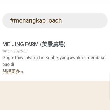
#menangkap loach
MEIJING FARM (美景農場)
2023 年 7 月 24 日
Gogo-TaiwanFarm Lin Kunhe, yang awalnya membuat
pao di
閱讀更多 »