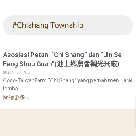
#Chishang Township
Asosiasi Petani “Chi Shang” dan “Jin Se
Feng Shou Guan”(池上鄉農會觀光米廠)
2021 年 5 月 3 日
Gogo-TaiwanFarm “Chi Shang” yang pernah menjuarai
lomba
閱讀更多 »