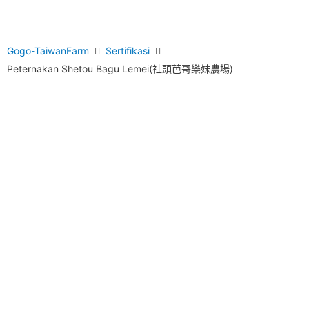
Gogo-TaiwanFarm
Sertifikasi
Peternakan Shetou Bagu Lemei(社頭芭哥樂妹農場)