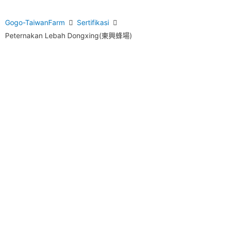
Gogo-TaiwanFarm
Sertifikasi
Peternakan Lebah Dongxing(東興蜂場)