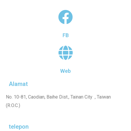
FB
Web
Alamat
No. 10-81, Caodian, Baihe Dist., Tainan City , Taiwan
(R.O.C.)
telepon