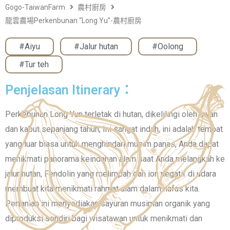
Gogo-TaiwanFarm
農村廚房
龍雲農場Perkenbunan “Long Yu”-農村廚房
#Aiyu
,
#Jalur hutan
,
#Oolong
,
#Tur teh
Penjelasan Itinerary：
Perkebunan Long Yun terletak di hutan, dikelilingi oleh awan
dan kabut sepanjang tahun, Ini sangat indah, ini adalah tempat
yang luar biasa untuk menghindari musim panas, Anda dapat
menikmati panorama keindahan alam saat Anda melangkah ke
jalur hutan, Fendolin yang melimpah dan ion negatif di udara
membuat kita menikmati rahmat alam dalam nafas kita.
Pertanian ini menyediakan sayuran musiman organik yang
diproduksi sendiri bagi wisatawan untuk menikmati dan