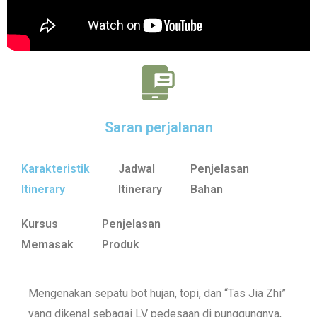
Saran perjalanan
Karakteristik
Jadwal
Penjelasan
Itinerary
Itinerary
Bahan
Kursus
Penjelasan
Memasak
Produk
#Teh Oolong Alishan (Gunung
#Mie ayam rasa teh
#Minyak teh pahit (Minyak
Mengenakan sepatu bot hujan, topi, dan “Tas Jia Zhi”
Ali)
Camellia)
yang dikenal sebagai LV pedesaan di punggungnya,