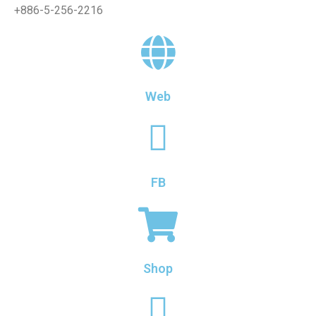
+886-5-256-2216
mutiara gula merah, adalah makanan penutup yang
disukai semua orang baik anak-anak maupun
dewasa.
Web
#Aiyu
Aiyu adalah tumbuhan merambat dari genus Ficus
FB
dari famili Moraceae, buahnya terlihat seperti
mangga tanah, buahnya jemur dan dikeringkan untuk
pengawetan. Aiyu Jelly kaya akan pektin alami, yang
harus diremas dalam air yang kaya mineral untuk
Shop
melepaskan pektin dan mengembun menjadi jeli. Ini
adalah makanan penutup musim panas terbaik untuk
musim panas.