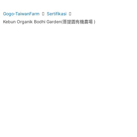
Gogo-TaiwanFarm
Sertifikasi
Kebun Organik Bodhi Garden(菩提園有機農場 )