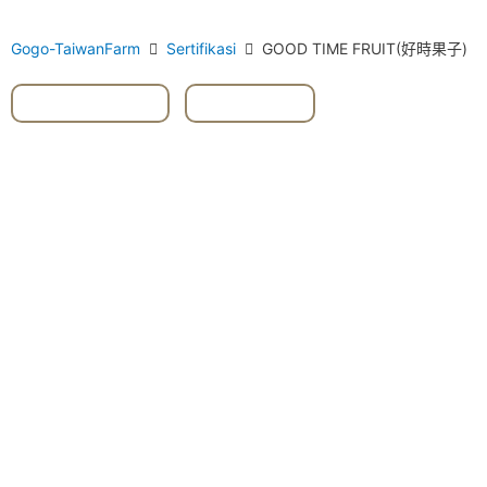
Gogo-TaiwanFarm
Sertifikasi
GOOD TIME FRUIT(好時果子)
#Sakyamuni
,
#Taitung