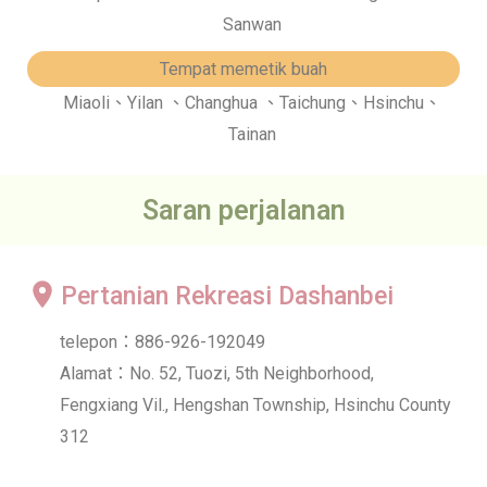
Sanwan
Tempat memetik buah
Miaoli、Yilan 、Changhua 、Taichung、Hsinchu、
Tainan
Saran perjalanan
Pertanian Rekreasi Dashanbei
telepon：886-926-192049
Alamat：No. 52, Tuozi, 5th Neighborhood,
Fengxiang Vil., Hengshan Township, Hsinchu County
312