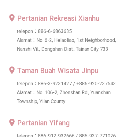
Pertanian Rekreasi Xianhu
telepon：886-6-6863635
Alamat：No. 6-2, Helaoliao, 1st Neighborhood,
Nanshi Vil., Dongshan Dist., Tainan City 733
Taman Buah Wisata Jinpu
telepon：886-3-9231427 / +886-920-237543
Alamat：No. 106-2, Zhenshan Rd., Yuanshan
Township, Yilan County
Pertanian Yifang
telepon：886-912-932666 / 886-937-771026