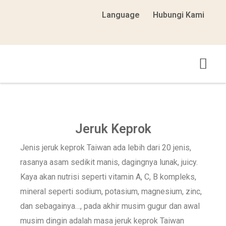
Language
Hubungi Kami
Tema Perjalanan
Pertanian Teka-Teki
Pengantar Asosiasi
Jeruk Keprok
Jenis jeruk keprok Taiwan ada lebih dari 20 jenis,
rasanya asam sedikit manis, dagingnya lunak, juicy.
Kaya akan nutrisi seperti vitamin A, C, B kompleks,
mineral seperti sodium, potasium, magnesium, zinc,
dan sebagainya…, pada akhir musim gugur dan awal
musim dingin adalah masa jeruk keprok Taiwan