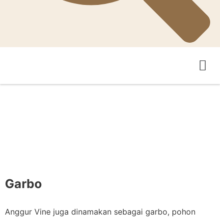
Pertanian Teka-Teki
Pengantar Asosiasi
Garbo
Anggur Vine juga dinamakan sebagai garbo, pohon