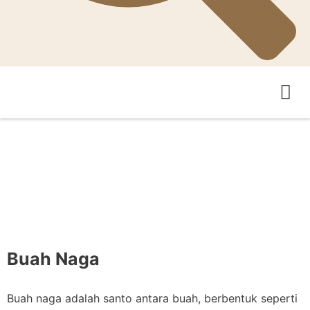
Pertanian Teka-Teki
Pengantar Asosiasi
Buah Naga
Buah naga adalah santo antara buah, berbentuk seperti