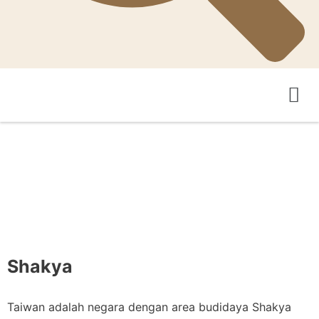
Pertanian Teka-Teki
Pengantar Asosiasi
Shakya
Taiwan adalah negara dengan area budidaya Shakya