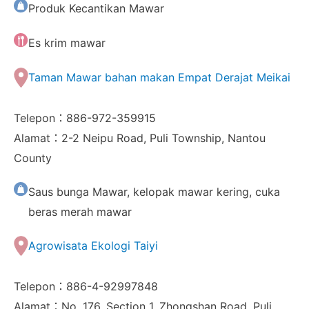
Produk Kecantikan Mawar
Es krim mawar
Taman Mawar bahan makan Empat Derajat Meikai
Telepon：886-972-359915
Alamat：2-2 Neipu Road, Puli Township, Nantou
County
Saus bunga Mawar, kelopak mawar kering, cuka
beras merah mawar
Agrowisata Ekologi Taiyi
Telepon：886-4-92997848
Alamat：No. 176, Section 1, Zhongshan Road, Puli