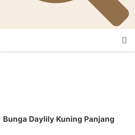
Pertanian Teka-Teki
Pengantar Asosiasi
Bunga Daylily Kuning Panjang