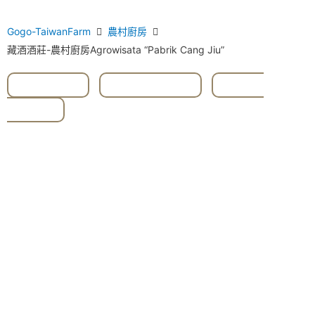
Gogo-TaiwanFarm
農村廚房
藏酒酒莊-農村廚房Agrowisata “Pabrik Cang Jiu”
#anggur
,
#Fermentasi
,
#Yilan
County