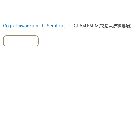
Gogo-TaiwanFarm
Sertifikasi
CLAM FARM(摸蛤兼洗褲農場)
#Kerang