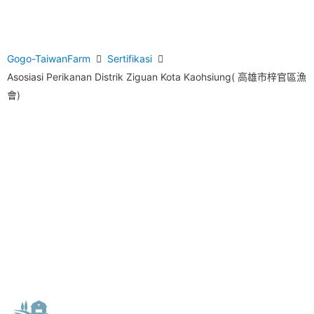
Gogo-TaiwanFarm
Sertifikasi
Asosiasi Perikanan Distrik Ziguan Kota Kaohsiung( 高雄市梓官區漁
會)