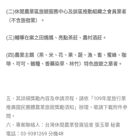
(
二
)
休閒農業區旅遊服務中心及該區推動組織之會員業者
（不含旅宿業）。
(
三
)
輔導在案之田媽媽、亮點茶莊、農村酒莊。
(
四
)
農業主題（茶、米、花、果、蔬、漁、畜、蜜蜂、咖
啡、可可、雜糧、香藥染草、林竹）特色旅遊之業者。
五、其詳細獎勵內容及申請流程，請依「109年度旅行業
推廣國民團體農業旅遊獎勵須知」辦理，敬請下載附件參
閱。
六、專案聯絡人：台灣休閒農業發展協會 張玉華 秘書
電話：03-9381269 分機48